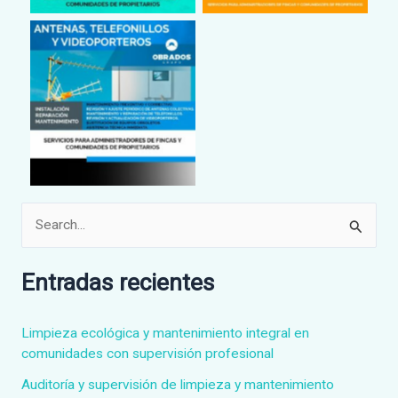
B
u
s
Entradas recientes
c
a
Limpieza ecológica y mantenimiento integral en
r
comunidades con supervisión profesional
p
Auditoría y supervisión de limpieza y mantenimiento