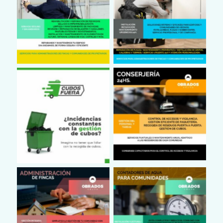
Fontanero, comunidades
Trabajos Verticales
de vecinos
Conserjería
Sacar Cubos