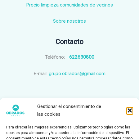
Precio limpieza comunidades de vecinos
Sobre nosotros
Contacto
Teléfono:
622630800
E-mail:
grupo.obrados@gmail.com
Páginas legales
Gestionar el consentimiento de
las cookies
Servicio de Limpieza
Política de Privacidad
Para ofrecer las mejores experiencias, utilizamos tecnologías como las
cookies para almacenar y/o acceder a la información del dispositivo. El
Aviso Legal
consentimiento de estas tecnologías nos permitirá procesar datos como