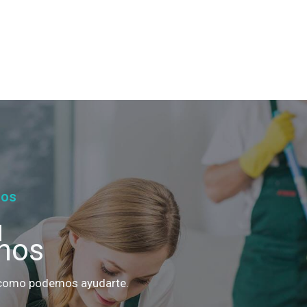
nos
u
nos
 como podemos ayudarte.