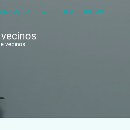
obre nosotros
FAQ
Blog
Contacto
 vecinos
de vecinos