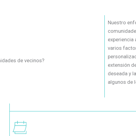
Nuestro enfo
comunidades
experiencia 
varios facto
personalizad
unidades de vecinos?
extensión de
deseada y l
algunos de 