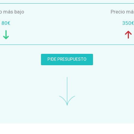
o más bajo
Precio má
80€
350€
PIDE PRESUPUESTO